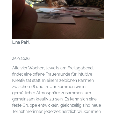
Lina Pahl
25.9.2026
Alle vier Wochen, jeweils am Freitagabend,
findet eine offene Frauenrunde für intuitive
Kreativität statt. In einem zeitlichen Rahmen
zwischen 18 und 21 Uhr kommen wir in
gemütlicher Atmosphäre zusammen, um
gemeinsam kreativ zu sein. Es kann sich eine
feste Gruppe entwickeln, gleichzeitig sind neue
Teilnehmerinnen jederzeit herzlich willkommen.