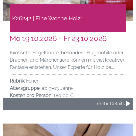
K26242 | Eine Woche Holz!
Mo 19.10.2026 - Fr 23.10.2026
Exotische Segelboote, besondere Flugmobile oder
Drachen und Märchentiere können mit viel kreativer
Fantasie entstehen. Unser Experte für Holz be...
Rubrik:
Ferien
Altersgruppe:
ab 9–13 Jahre
Kosten pro Person:
180,00 €
mehr Details