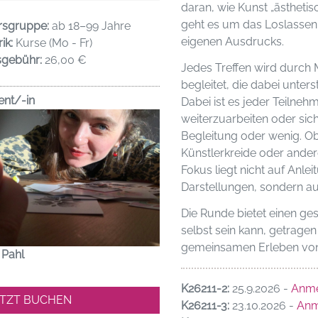
daran, wie Kunst „ästheti
geht es um das Loslasse
rsgruppe:
ab 18–99 Jahre
eigenen Ausdrucks.
ik:
Kurse (Mo - Fr)
sgebühr:
26,00 €
Jedes Treffen wird durch 
begleitet, die dabei unter
ent/-in
Dabei ist es jeder Teilnehm
weiterzuarbeiten oder sic
Begleitung oder wenig. O
Künstlerkreide oder ander
Fokus liegt nicht auf Anlei
Darstellungen, sondern auf
Die Runde bietet einen ge
selbst sein kann, getrag
gemeinsamen Erleben von K
 Pahl
K26211-2:
25.9.2026 -
Anm
ETZT BUCHEN
K26211-3:
23.10.2026 -
Anm