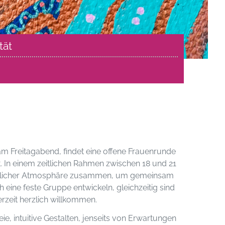
tät
 am Freitagabend, findet eine offene Frauenrunde
tatt. In einem zeitlichen Rahmen zwischen 18 und 21
tlicher Atmosphäre zusammen, um gemeinsam
ch eine feste Gruppe entwickeln, gleichzeitig sind
rzeit herzlich willkommen.
eie, intuitive Gestalten, jenseits von Erwartungen