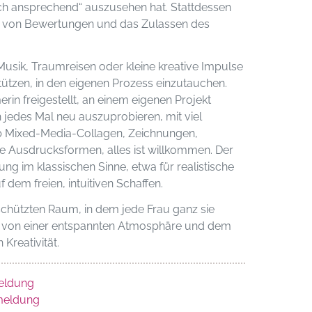
sch ansprechend“ auszusehen hat. Stattdessen
n von Bewertungen und das Zulassen des
Musik, Traumreisen oder kleine kreative Impulse
stützen, in den eigenen Prozess einzutauchen.
erin freigestellt, an einem eigenen Projekt
h jedes Mal neu auszuprobieren, mit viel
b Mixed-Media-Collagen, Zeichnungen,
e Ausdrucksformen, alles ist willkommen. Der
tung im klassischen Sinne, etwa für realistische
 dem freien, intuitiven Schaffen.
schützten Raum, in dem jede Frau ganz sie
en von einer entspannten Atmosphäre und dem
reativität.
eldung
eldung