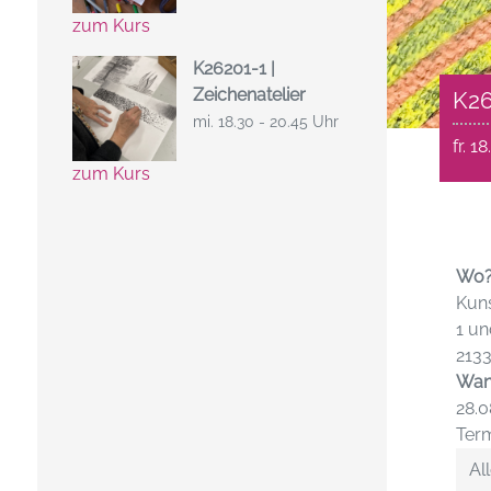
zum Kurs
K26201-1 |
Zeichenatelier
K26
mi. 18.30 - 20.45 Uhr
fr. 1
zum Kurs
Wo
Kuns
1 un
213
Wan
28.0
Term
All