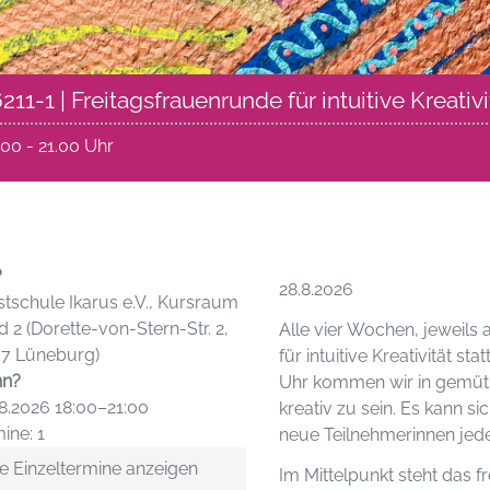
211-1 | Freitagsfrauenrunde für intuitive Kreativi
8.00 - 21.00 Uhr
?
28.8.2026
tschule Ikarus e.V., Kursraum
d 2 (Dorette-von-Stern-Str. 2,
Alle vier Wochen, jeweils
37 Lüneburg)
für intuitive Kreativität s
n?
Uhr kommen wir in gemü
8.2026 18:00–21:00
kreativ zu sein. Es kann si
ine: 1
neue Teilnehmerinnen jede
e Einzeltermine anzeigen
Im Mittelpunkt steht das fr