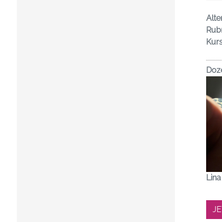
Alte
Rubr
Kur
Doz
Lina
J