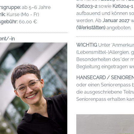
K26203-2
sowie
K26204-1
rsgruppe:
ab 5–6 Jahre
aufbauend und können sow
ik:
Kurse (Mo - Fr)
werden. Ab
Januar 2027
w
sgebühr:
60,00 €
(Werkstätten)
angeboten.
ent/-in
WICHTIG
Unter 'Anmerku
(Lebensmittel-)Allergien,
Besonderheiten des*der m
Begleitung eingetragen we
HANSECARD / SENIORE
oder einen Seniorenpass b
die ausgeschriebene Tei
Seniorenpass erhalten kan