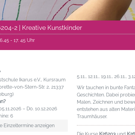
204-2 | Kreative Kunstkinder
6.45 - 17. 45 Uhr
?
5.11., 12.11., 19.11., 26.11., 
tschule Ikarus e.V., Kursraum
orette-von-Stern-Str. 2, 21337
Wir tauchen in bunte Fant
eburg)
Geschichten. Dabei probie
n?
Malen, Zeichnen und bewe
05.11.2026 – Do. 10.12.2026
entstehen aus alten Mater
ine: 6
Traumhäuser.
e Einzeltermine anzeigen
Die Kurse
K26203
und
K2