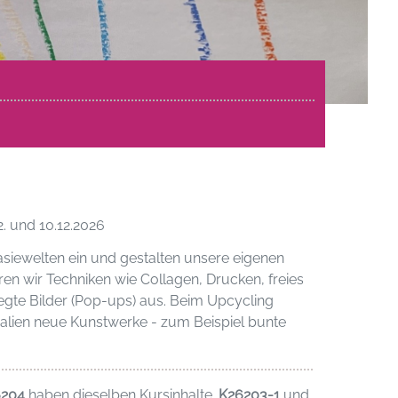
3.12. und 10.12.2026
asiewelten ein und gestalten unsere eigenen
ren wir Techniken wie Collagen, Drucken, freies
gte Bilder (Pop-ups) aus. Beim Upcycling
ialien neue Kunstwerke - zum Beispiel bunte
6204
haben dieselben Kursinhalte.
K26203-1
und