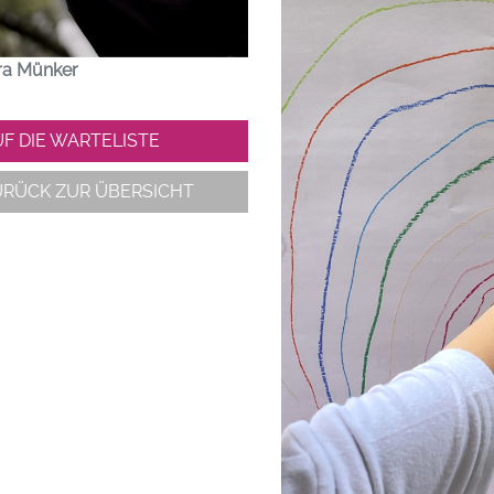
ra Münker
F DIE WARTELISTE
URÜCK ZUR ÜBERSICHT