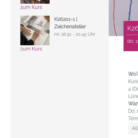
zum Kurs
K26201-1 |
Zeichenatelier
K26
mi. 18.30 - 20.45 Uhr
do. 1
zum Kurs
Wo
Kuns
4 (D
Lün
Wan
Do. 
Term
All