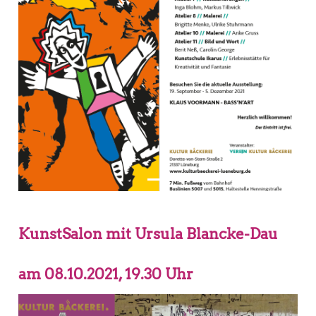
KunstSalon mit Ursula Blancke-Dau
am 08.10.2021, 19.30 Uhr