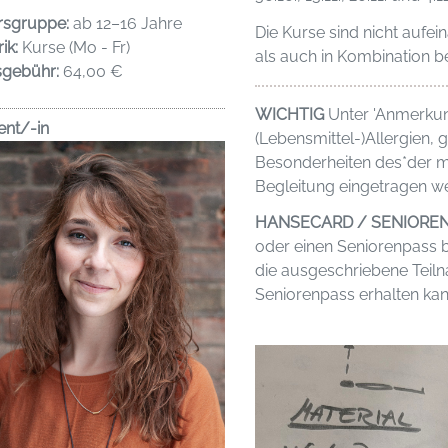
rsgruppe:
ab 12–16 Jahre
Die Kurse sind nicht aufe
ik:
Kurse (Mo - Fr)
als auch in Kombination 
sgebühr:
64,00 €
WICHTIG
Unter 'Anmerku
ent/-in
(Lebensmittel-)Allergien,
Besonderheiten des*der m
Begleitung eingetragen we
HANSECARD / SENIORE
oder einen Seniorenpass b
die ausgeschriebene Tei
Seniorenpass erhalten kan