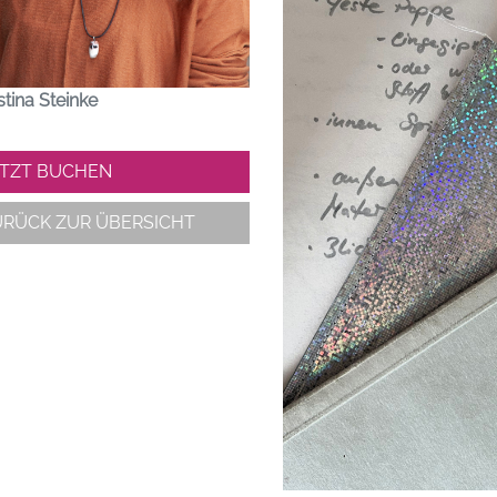
stina Steinke
ETZT BUCHEN
URÜCK ZUR ÜBERSICHT