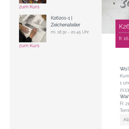
zum Kurs
K26201-1 |
Zeichenatelier
K26
mi. 18.30 - 20.45 Uhr
fr. 1
zum Kurs
Wo
Kuns
1 un
213
Wan
Fr. 
Term
All