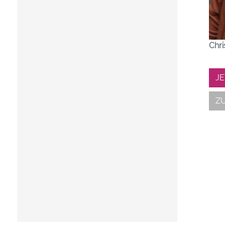
Chri
J
Z