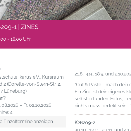
209-1 | ZINES
6.00 - 18.00 Uhr
?
21.8., 4.9., 18.9. und 2.10.20
tschule Ikarus e.V., Kursraum
d 2 (Dorette-von-Stern-Str. 2,
"Cut & Paste - mach dein 
37 Lüneburg)
Ein Zine ist dein eigenes k
n?
selbst erfunden. Fotos, Te
21.08.2026 – Fr. 02.10.2026
nichts muss perfekt sein.
ine: 4
e Einzeltermine anzeigen
K26209-2
30.10., 13.11., 20.11. und 4.