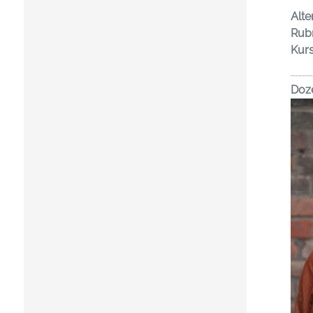
Alte
Rubr
Kur
Doz