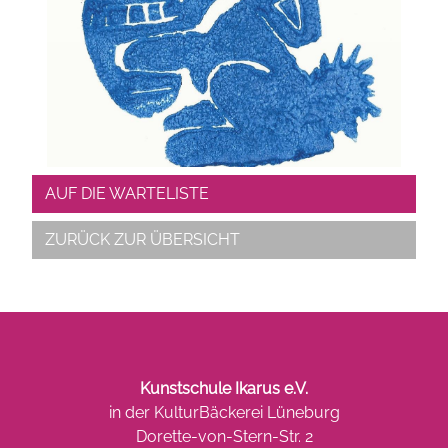
AUF DIE WARTELISTE
ZURÜCK ZUR ÜBERSICHT
Kunstschule Ikarus e.V.
in der KulturBäckerei Lüneburg
Dorette-von-Stern-Str. 2